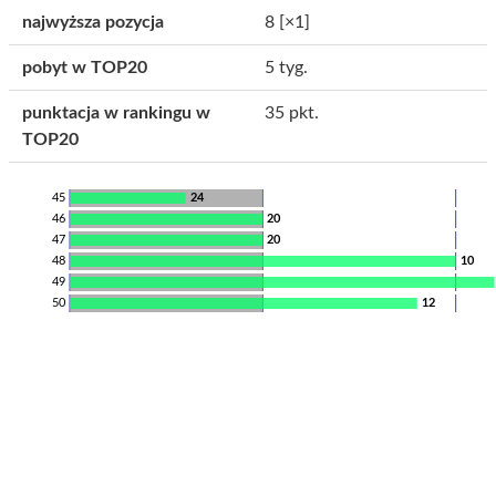
najwyższa pozycja
8
[×1]
pobyt w TOP20
5 tyg.
punktacja w rankingu w
35 pkt.
TOP20
45
24
46
20
47
20
48
10
49
50
12