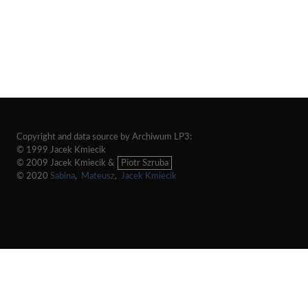
Copyright and data source by Archiwum LP3:
© 1999 Jacek Kmiecik
© 2009 Jacek Kmiecik &
Piotr Szruba
© 2020
Sabina
,
Mateusz
,
Jacek Kmiecik