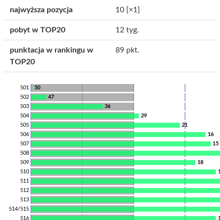
najwyższa pozycja
10
[×1]
pobyt w TOP20
12 tyg.
punktacja w rankingu w
89 pkt.
TOP20
501
50
502
47
503
36
504
29
505
21
506
16
507
15
508
509
18
510
511
512
513
514/515
516