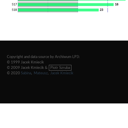
517
18
518
23
Copyright and data source by Archiwum LP3:
© 1999 Jacek Kmiecik
© 2009 Jacek Kmiecik &
Piotr Szruba
© 2020
Sabina
,
Mateusz
,
Jacek Kmiecik