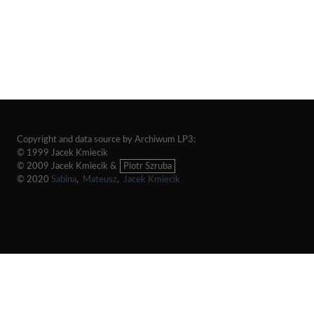
Copyright and data source by Archiwum LP3:
© 1999 Jacek Kmiecik
© 2009 Jacek Kmiecik &
Piotr Szruba
© 2020
Sabina
,
Mateusz
,
Jacek Kmiecik