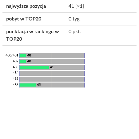
najwyższa pozycja
41
[×1]
pobyt w TOP20
0 tyg.
punktacja w rankingu w
0 pkt.
TOP20
480/481
48
482
48
483
41
484
485
486
45