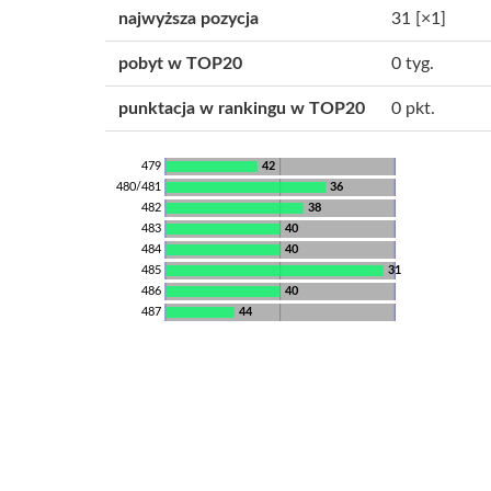
najwyższa pozycja
31
[×1]
pobyt w TOP20
0 tyg.
punktacja w rankingu w TOP20
0 pkt.
479
42
480/481
36
482
38
483
40
484
40
485
31
486
40
487
44