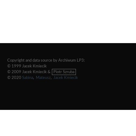
Copyright and data source by Archiwum LP3:
© 1999 Jacek Kmiecik
© 2009 Jacek Kmiecik &
Piotr Szruba
© 2020
Sabina
,
Mateusz
,
Jacek Kmiecik