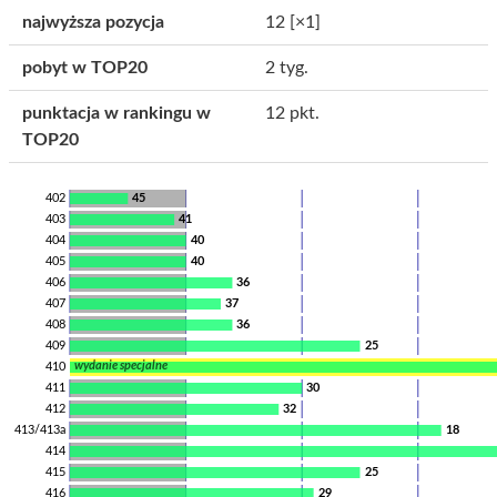
najwyższa pozycja
12
[×1]
pobyt w TOP20
2 tyg.
punktacja w rankingu w
12 pkt.
TOP20
402
45
403
41
404
40
405
40
406
36
407
37
408
36
409
25
wydanie specjalne
410
411
30
412
32
413/413a
18
414
415
25
416
29