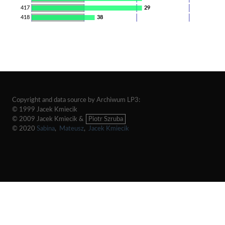
417
29
418
38
Copyright and data source by Archiwum LP3:
© 1999 Jacek Kmiecik
© 2009 Jacek Kmiecik &
Piotr Szruba
© 2020
Sabina
,
Mateusz
,
Jacek Kmiecik