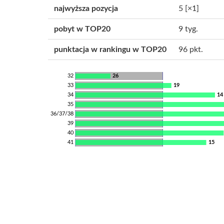
najwyższa pozycja
5
[×1]
pobyt w TOP20
9 tyg.
punktacja w rankingu w TOP20
96 pkt.
32
26
33
19
34
14
35
36/37/38
39
40
41
15