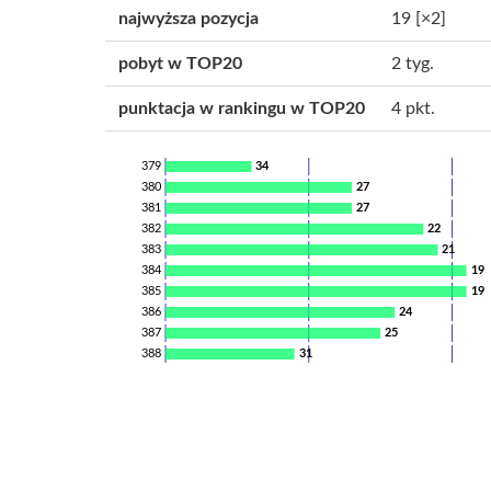
najwyższa pozycja
19
[×2]
pobyt w TOP20
2 tyg.
punktacja w rankingu w TOP20
4 pkt.
379
34
380
27
381
27
382
22
383
21
384
19
385
19
386
24
387
25
388
31