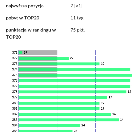
najwyższa pozycja
7
[×1]
pobyt w TOP20
11 tyg.
punktacja w rankingu w
75 pkt.
TOP20
371
39
372
27
373
19
374
375
376
377
378
12
379
17
380
19
381
19
382
16
383
14
384
24
385
26