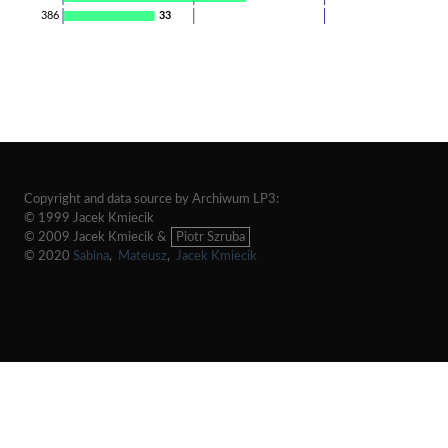
386
33
Copyright and data source by Archiwum LP3:
© 1999 Jacek Kmiecik
© 2009 Jacek Kmiecik &
Piotr Szruba
© 2020
Sabina
,
Mateusz
,
Jacek Kmiecik