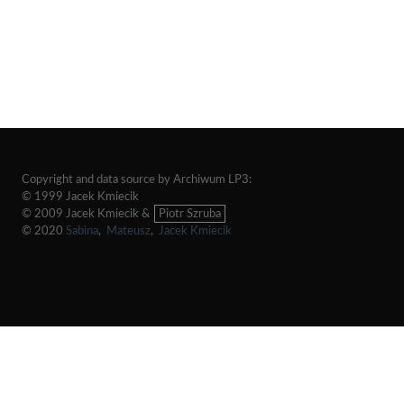
Copyright and data source by Archiwum LP3:
© 1999 Jacek Kmiecik
© 2009 Jacek Kmiecik &
Piotr Szruba
© 2020
Sabina
,
Mateusz
,
Jacek Kmiecik