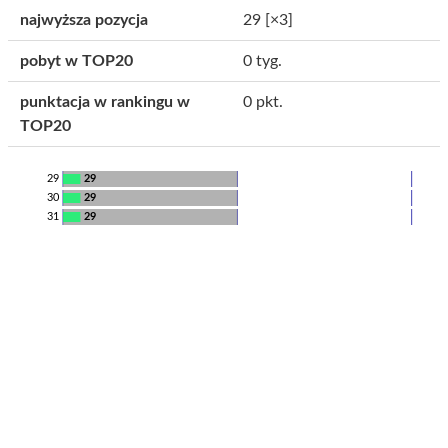
najwyższa pozycja
29
[×3]
pobyt w TOP20
0 tyg.
punktacja w rankingu w
0 pkt.
TOP20
29
29
30
29
31
29