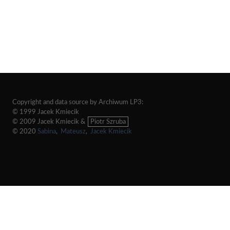
Copyright and data source by Archiwum LP3:
© 1999 Jacek Kmiecik
© 2009 Jacek Kmiecik &
Piotr Szruba
© 2020
Sabina
,
Mateusz
,
Jacek Kmiecik