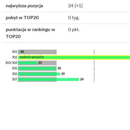
najwyższa pozycja
24
[×1]
pobyt w TOP20
0 tyg.
punktacja w rankingu w
0 pkt.
TOP20
301
40
wydanie specjalne
302
303/304
35
305
30
306
29
307
24