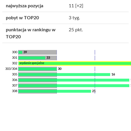
najwyższa pozycja
11
[×2]
pobyt w TOP20
3 tyg.
punktacja w rankingu w
25 pkt.
TOP20
300
39
301
33
wydanie specjalne
302
303/304
30
305
16
306
307
308
21