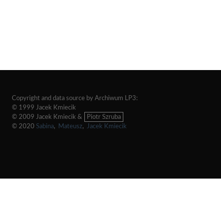
Copyright and data source by Archiwum LP3:
© 1999 Jacek Kmiecik
© 2009 Jacek Kmiecik &
Piotr Szruba
© 2020
Sabina
,
Mateusz
,
Jacek Kmiecik