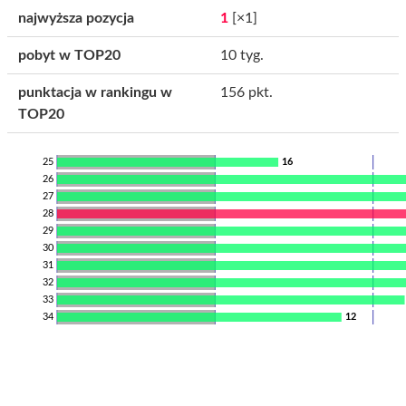
najwyższa pozycja
1
[×1]
pobyt w TOP20
10 tyg.
punktacja w rankingu w
156 pkt.
TOP20
25
16
26
27
28
29
30
31
32
33
34
12