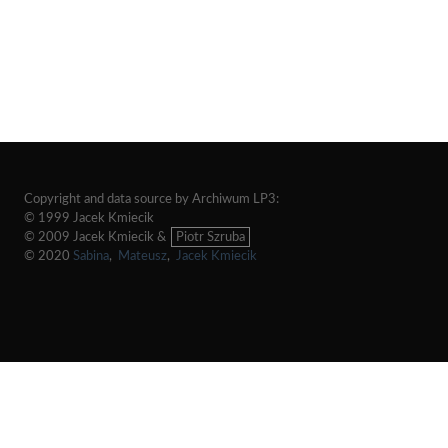
Copyright and data source by Archiwum LP3:
© 1999 Jacek Kmiecik
© 2009 Jacek Kmiecik &
Piotr Szruba
© 2020
Sabina
,
Mateusz
,
Jacek Kmiecik