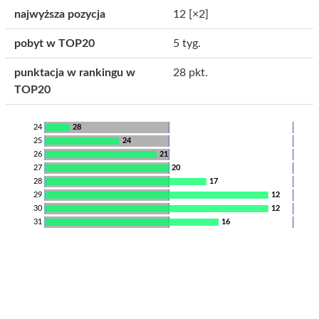
najwyższa pozycja
12
[×2]
pobyt w TOP20
5 tyg.
punktacja w rankingu w
28 pkt.
TOP20
24
28
25
24
26
21
27
20
28
17
29
12
30
12
31
16