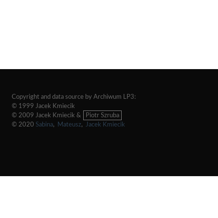
Copyright and data source by Archiwum LP3:
© 1999 Jacek Kmiecik
© 2009 Jacek Kmiecik &
Piotr Szruba
© 2020
Sabina
,
Mateusz
,
Jacek Kmiecik