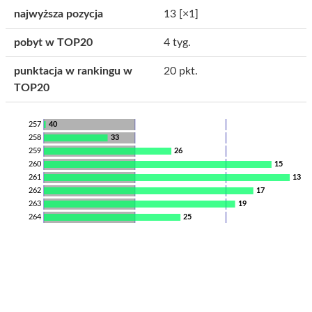
najwyższa pozycja
13
[×1]
pobyt w TOP20
4 tyg.
punktacja w rankingu w
20 pkt.
TOP20
257
40
258
33
259
26
260
15
261
13
262
17
263
19
264
25