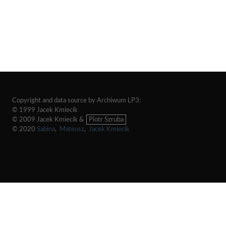
Copyright and data source by Archiwum LP3:
© 1999 Jacek Kmiecik
© 2009 Jacek Kmiecik &
Piotr Szruba
© 2020
Sabina
,
Mateusz
,
Jacek Kmiecik