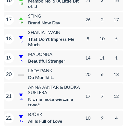
16
21
3
16
Mambo No. 5 (A Little Bit
+5
of…)
STING
17
26
2
17
Brand New Day
+9
SHANIA TWAIN
18
9
10
5
That Don't Impress Me
-9
Much
MADONNA
19
14
11
1
Beautiful Stranger
-5
LADY PANK
20
20
6
13
Do Moniki L.
ANNA JANTAR & BUDKA
SUFLERA
21
17
7
12
Nic nie może wiecznie
-4
trwać
BJÖRK
22
10
9
4
All Is Full of Love
-12