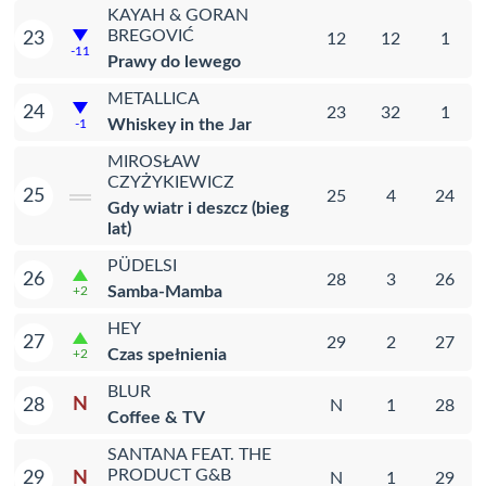
KAYAH & GORAN
BREGOVIĆ
23
12
12
1
-11
Prawy do lewego
METALLICA
24
23
32
1
Whiskey in the Jar
-1
MIROSŁAW
CZYŻYKIEWICZ
25
25
4
24
Gdy wiatr i deszcz (bieg
lat)
PÜDELSI
26
28
3
26
Samba-Mamba
+2
HEY
27
29
2
27
Czas spełnienia
+2
BLUR
N
28
N
1
28
Coffee & TV
SANTANA FEAT. THE
PRODUCT G&B
N
29
N
1
29