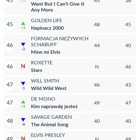
45
45
38
Want But I Can't Give It
Any More
GOLDEN LIFE
45
48
45
Napinacz 2000
+3
FORMACJA NIEŻYWYCH
SCHABUFF
46
44
40
-2
Mów mi Elvis
ROXETTE
N
46
N
46
Stars
WILL SMITH
47
46
43
Wild Wild West
-1
DE MONO
47
49
47
Kim naprawdę jesteś
+2
SAVAGE GARDEN
48
40
40
The Animal Song
-8
ELVIS PRESLEY
N
49
N
49