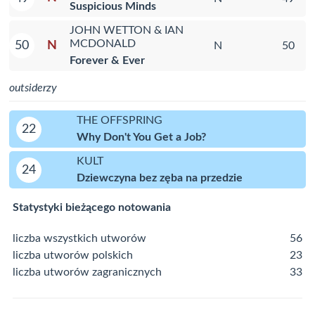
Suspicious Minds
JOHN WETTON & IAN
MCDONALD
N
50
N
50
Forever & Ever
outsiderzy
THE OFFSPRING
22
Why Don't You Get a Job?
KULT
24
Dziewczyna bez zęba na przedzie
Statystyki bieżącego notowania
liczba wszystkich utworów
56
liczba utworów polskich
23
liczba utworów zagranicznych
33