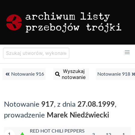
Wyszukaj
Notowanie 916
Notowanie 918
notowanie
Notowanie
917
, z dnia
27.08.1999
,
prowadzenie
Marek Niedźwiecki
RED HOT CHILI PEPPERS
1
3
12
1