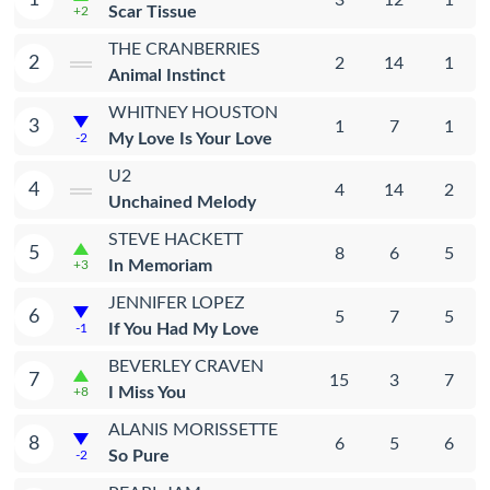
Scar Tissue
+2
THE CRANBERRIES
2
2
14
1
Animal Instinct
WHITNEY HOUSTON
3
1
7
1
My Love Is Your Love
-2
U2
4
4
14
2
Unchained Melody
STEVE HACKETT
5
8
6
5
In Memoriam
+3
JENNIFER LOPEZ
6
5
7
5
If You Had My Love
-1
BEVERLEY CRAVEN
7
15
3
7
I Miss You
+8
ALANIS MORISSETTE
8
6
5
6
So Pure
-2