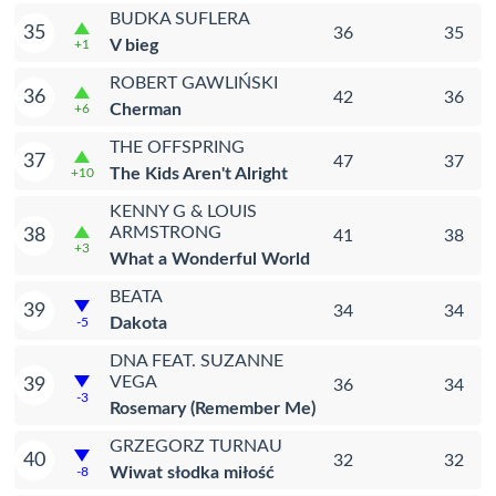
BUDKA SUFLERA
35
36
35
V bieg
+1
ROBERT GAWLIŃSKI
36
42
36
Cherman
+6
THE OFFSPRING
37
47
37
The Kids Aren't Alright
+10
KENNY G & LOUIS
ARMSTRONG
38
41
38
+3
What a Wonderful World
BEATA
39
34
34
Dakota
-5
DNA FEAT. SUZANNE
VEGA
39
36
34
-3
Rosemary (Remember Me)
GRZEGORZ TURNAU
40
32
32
Wiwat słodka miłość
-8