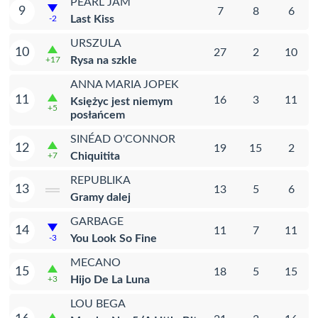
PEARL JAM
9
7
8
6
Last Kiss
-2
URSZULA
10
27
2
10
Rysa na szkle
+17
ANNA MARIA JOPEK
11
16
3
11
Księżyc jest niemym
+5
posłańcem
SINÉAD O'CONNOR
12
19
15
2
Chiquitita
+7
REPUBLIKA
13
13
5
6
Gramy dalej
GARBAGE
14
11
7
11
You Look So Fine
-3
MECANO
15
18
5
15
Hijo De La Luna
+3
LOU BEGA