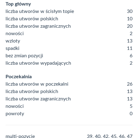
Top główny
liczba utworów w ścisłym topie
30
liczba utworów polskich
10
liczba utworów zagranicznych
20
nowości
2
wzloty
13
spadki
11
bez zmian pozycji
6
liczba utworów wypadających
2
Poczekalnia
liczba utworów w poczekalni
26
liczba utworów polskich
13
liczba utworów zagranicznych
13
nowości
5
powroty
0
multi-pozycje
39, 40, 42, 45, 46, 47