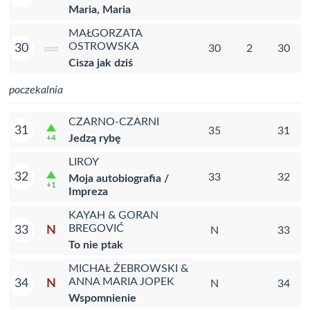
Maria, Maria
MAŁGORZATA
OSTROWSKA
30
30
2
30
Cisza jak dziś
poczekalnia
CZARNO-CZARNI
31
35
31
Jedzą rybę
+4
LIROY
32
33
32
Moja autobiografia /
+1
Impreza
KAYAH & GORAN
BREGOVIĆ
N
33
N
33
To nie ptak
MICHAŁ ŻEBROWSKI &
ANNA MARIA JOPEK
N
34
N
34
Wspomnienie