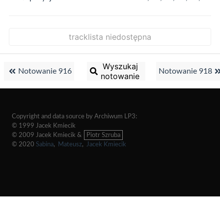
tracklista niedostępna
Wyszukaj
Notowanie 916
Notowanie 918
notowanie
Copyright and data source by Archiwum LP3:
© 1999 Jacek Kmiecik
© 2009 Jacek Kmiecik &
Piotr Szruba
© 2020
Sabina
,
Mateusz
,
Jacek Kmiecik