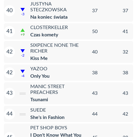
JUSTYNA
STECZKOWSKA
40
37
37
-3
Na koniec świata
CLOSTERKELLER
41
50
41
Czas komety
+9
SIXPENCE NONE THE
RICHER
42
40
32
-2
Kiss Me
YAZOO
42
38
38
Only You
-4
MANIC STREET
PREACHERS
43
43
43
Tsunami
SUEDE
44
44
42
She's in Fashion
PET SHOP BOYS
I Don't Know What You