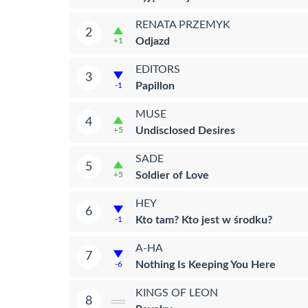
RENATA PRZEMYK
2
Odjazd
+1
EDITORS
3
Papillon
-1
MUSE
4
Undisclosed Desires
+5
SADE
5
Soldier of Love
+5
HEY
6
Kto tam? Kto jest w środku?
-1
A-HA
7
Nothing Is Keeping You Here
-6
KINGS OF LEON
8