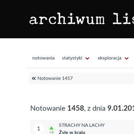
notowania
statystyki
eksploracja
Notowanie 1457
Notowanie
1458
, z dnia
9.01.20
STRACHY NA LACHY
1
Żyję w kraju
+3