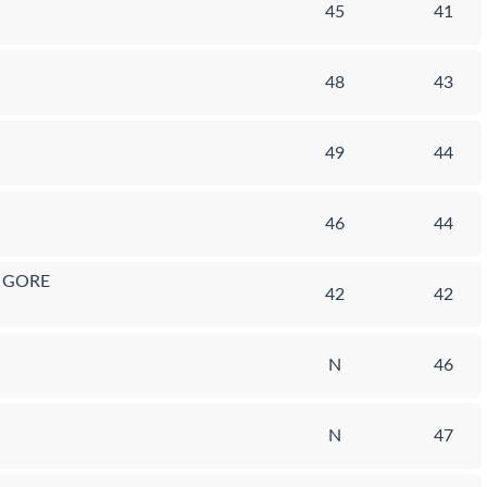
45
41
48
43
49
44
46
44
 GORE
42
42
N
46
N
47