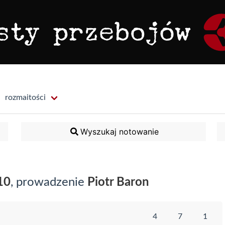
rozmaitości
Wyszukaj notowanie
10
, prowadzenie
Piotr Baron
4
7
1