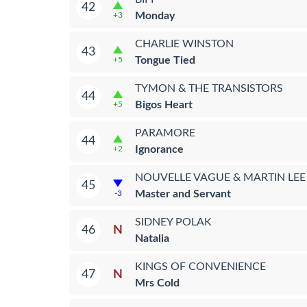
42
Monday
+3
CHARLIE WINSTON
43
Tongue Tied
+5
TYMON & THE TRANSISTORS
44
Bigos Heart
+5
PARAMORE
44
Ignorance
+2
NOUVELLE VAGUE & MARTIN LEE
45
Master and Servant
-3
SIDNEY POLAK
N
46
Natalia
KINGS OF CONVENIENCE
N
47
Mrs Cold