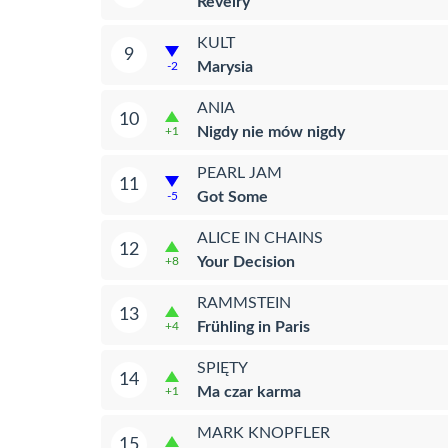
Revelry
KULT
9
Marysia
-2
ANIA
10
Nigdy nie mów nigdy
+1
PEARL JAM
11
Got Some
-5
ALICE IN CHAINS
12
Your Decision
+8
RAMMSTEIN
13
Frühling in Paris
+4
SPIĘTY
14
Ma czar karma
+1
MARK KNOPFLER
15