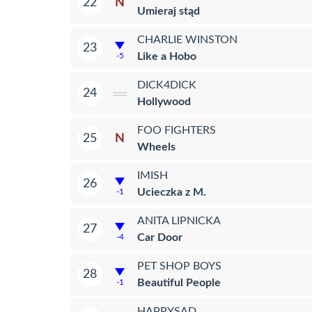
N
22
Umieraj stąd
CHARLIE WINSTON
23
Like a Hobo
-5
DICK4DICK
24
Hollywood
FOO FIGHTERS
N
25
Wheels
IMISH
26
Ucieczka z M.
-1
ANITA LIPNICKA
27
Car Door
-4
PET SHOP BOYS
28
Beautiful People
-1
HAPPYSAD