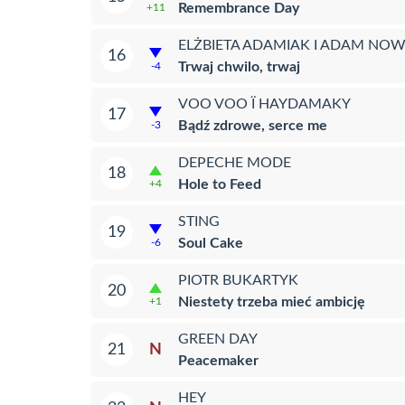
Remembrance Day
+11
ELŻBIETA ADAMIAK I ADAM NO
16
Trwaj chwilo, trwaj
-4
VOO VOO Ï HAYDAMAKY
17
Bądź zdrowe, serce me
-3
DEPECHE MODE
18
Hole to Feed
+4
STING
19
Soul Cake
-6
PIOTR BUKARTYK
20
Niestety trzeba mieć ambicję
+1
GREEN DAY
N
21
Peacemaker
HEY