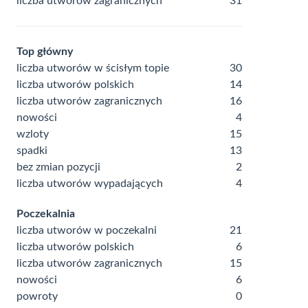
liczba utworów zagranicznych
31
Top główny
liczba utworów w ścisłym topie
30
liczba utworów polskich
14
liczba utworów zagranicznych
16
nowości
4
wzloty
15
spadki
13
bez zmian pozycji
2
liczba utworów wypadających
4
Poczekalnia
liczba utworów w poczekalni
21
liczba utworów polskich
6
liczba utworów zagranicznych
15
nowości
6
powroty
0