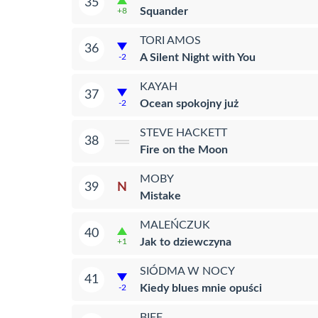
35
Squander
+8
TORI AMOS
36
A Silent Night with You
-2
KAYAH
37
Ocean spokojny już
-2
STEVE HACKETT
38
Fire on the Moon
MOBY
N
39
Mistake
MALEŃCZUK
40
Jak to dziewczyna
+1
SIÓDMA W NOCY
41
Kiedy blues mnie opuści
-2
BIFF