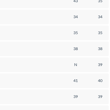
43
35
34
34
35
35
38
38
N
39
41
40
39
39